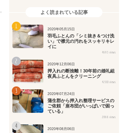
よく読まれている記事
2020年05月15日
羽毛ふとんの「シミ抜き＆つけ洗
い」で襟元の汚れをスッキリキレ
イに
4693 views
2020年12月06日
押入れの断捨離！30年前の婚礼組
夜具ふとんをクリーニング
4200 views
2020年07月24日
蒲生郡から押入れ整理サービスの
ご依頼「座布団がいっぱいで困っ
ている」
2866 views
2020年08月06日