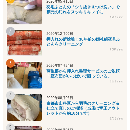
2020年05月15日
羽毛ふとんの「シミ抜き＆つけ洗い」で
襟元の汚れをスッキリキレイに
4697 views
2020年12月06日
押入れの断捨離！30年前の婚礼組夜具ふ
とんをクリーニング
4207 views
2020年07月24日
蒲生郡から押入れ整理サービスのご依頼
「座布団がいっぱいで困っている」
2871 views
2020年08月06日
京都市山科区から羽毛のクリーニング＆
仕立て直しのご相談（当店は竜王アウト
レットから約10分です）
2778 views
2020年06月05日