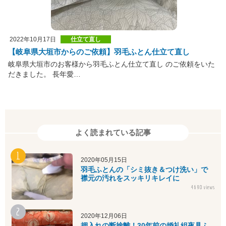
2022年10月17日
仕立て直し
【岐阜県大垣市からのご依頼】羽毛ふとん仕立て直し
岐阜県大垣市のお客様から羽毛ふとん仕立て直し のご依頼をいた
だきました。 長年愛…
よく読まれている記事
2020年05月15日
羽毛ふとんの「シミ抜き＆つけ洗い」で
襟元の汚れをスッキリキレイに
4690 views
2020年12月06日
押入れの断捨離！30年前の婚礼組夜具ふ