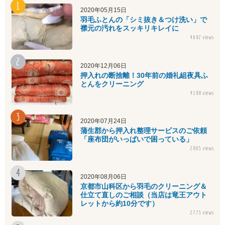
2020年05月15日
羽毛ふとんの「シミ抜き＆つけ洗い」で
襟元の汚れをスッキリキレイに
4692 views
2020年12月06日
押入れの断捨離！30年前の婚礼組夜具ふ
とんをクリーニング
4198 views
2020年07月24日
蒲生郡から押入れ整理サービスのご依頼
「座布団がいっぱいで困っている」
2865 views
2020年08月06日
京都市山科区から羽毛のクリーニング＆
仕立て直しのご相談（当店は竜王アウト
レットから約10分です）
2773 views