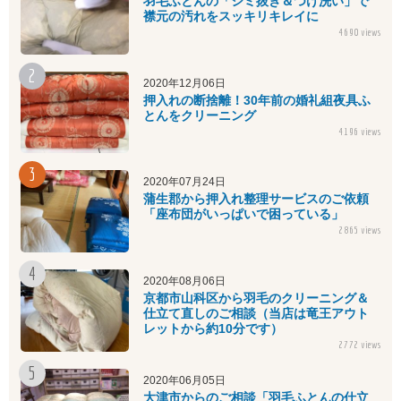
羽毛ふとんの「シミ抜き＆つけ洗い」で
襟元の汚れをスッキリキレイに
4690 views
2020年12月06日
押入れの断捨離！30年前の婚礼組夜具ふ
とんをクリーニング
4196 views
2020年07月24日
蒲生郡から押入れ整理サービスのご依頼
「座布団がいっぱいで困っている」
2865 views
2020年08月06日
京都市山科区から羽毛のクリーニング＆
仕立て直しのご相談（当店は竜王アウト
レットから約10分です）
2772 views
2020年06月05日
大津市からのご相談「羽毛ふとんの仕立