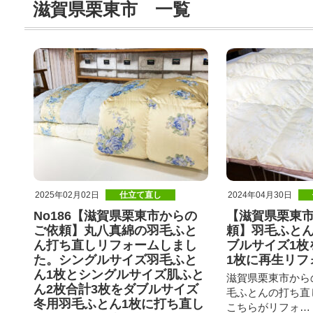
滋賀県栗東市 一覧
2025年02月02日
仕立て直し
2024年04月30日
No186【滋賀県栗東市からの
【滋賀県栗東
ご依頼】丸八真綿の羽毛ふと
頼】羽毛ふと
ん打ち直しリフォームしまし
ブルサイズ1枚
た。シングルサイズ羽毛ふと
1枚に再生リフ
ん1枚とシングルサイズ肌ふと
滋賀県栗東市から
ん2枚合計3枚をダブルサイズ
毛ふとんの打ち直
冬用羽毛ふとん1枚に打ち直し
こちらがリフォ…