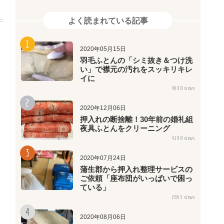
よく読まれている記事
2020年05月15日
羽毛ふとんの「シミ抜き＆つけ洗
い」で襟元の汚れをスッキリキレ
イに
4690 views
2020年12月06日
押入れの断捨離！30年前の婚礼組
夜具ふとんをクリーニング
4198 views
2020年07月24日
蒲生郡から押入れ整理サービスの
ご依頼「座布団がいっぱいで困っ
ている」
2865 views
2020年08月06日